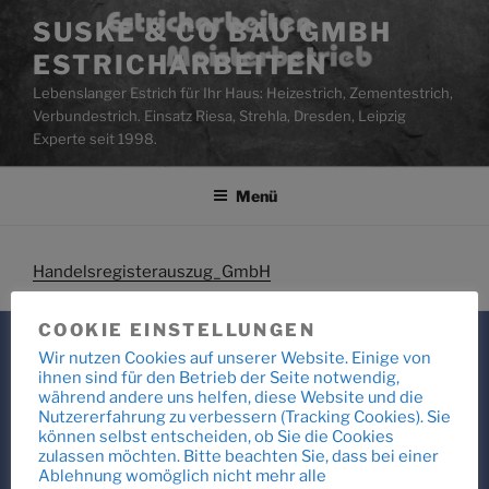
Zum
SUSKE & CO BAU GMBH
Inhalt
ESTRICHARBEITEN
springen
Lebenslanger Estrich für Ihr Haus: Heizestrich, Zementestrich,
Verbundestrich. Einsatz Riesa, Strehla, Dresden, Leipzig
Experte seit 1998.
Menü
Handelsregisterauszug_GmbH
COOKIE EINSTELLUNGEN
Wir nutzen Cookies auf unserer Website. Einige von
ihnen sind für den Betrieb der Seite notwendig,
LASS UNS MITEINANDER SPRECHEN.
während andere uns helfen, diese Website und die
Nutzererfahrung zu verbessern (Tracking Cookies). Sie
📞 +49 35264 22391
können selbst entscheiden, ob Sie die Cookies
zulassen möchten. Bitte beachten Sie, dass bei einer
✉ info@estrichbau-suske.de
Ablehnung womöglich nicht mehr alle