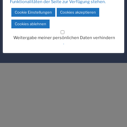
Funktionalitäten der Seite zur Verfügung stehen.
Cookie Einstellungen
Cookies akzeptieren
QUICK LINKS
Cookies ablehnen
Stellenangebote
·
Kontakt
·
Impressum
·
Datenschutz
Weitergabe meiner persönlichen Daten verhindern
.