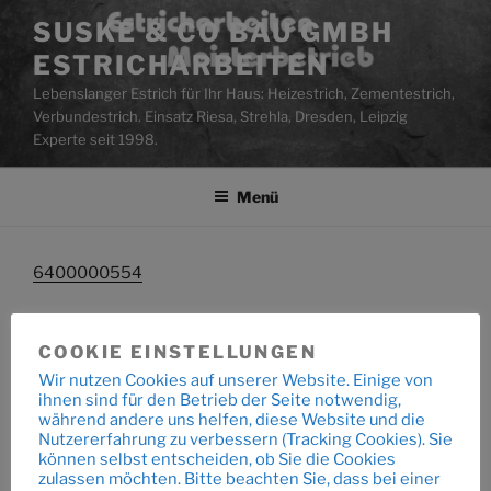
Zum
SUSKE & CO BAU GMBH
Inhalt
ESTRICHARBEITEN
springen
Lebenslanger Estrich für Ihr Haus: Heizestrich, Zementestrich,
Verbundestrich. Einsatz Riesa, Strehla, Dresden, Leipzig
Experte seit 1998.
Menü
6400000554
COOKIE EINSTELLUNGEN
Beitragsnavigation
Wir nutzen Cookies auf unserer Website. Einige von
Vorheriger
ZURÜCK
ihnen sind für den Betrieb der Seite notwendig,
Beitrag
während andere uns helfen, diese Website und die
6400000554
Nutzererfahrung zu verbessern (Tracking Cookies). Sie
können selbst entscheiden, ob Sie die Cookies
zulassen möchten. Bitte beachten Sie, dass bei einer