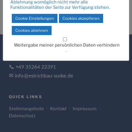
Ablehnung womöglich nicht mehr alle
Funktionalitäten der Seite zur Verfügung stehen.
Cookie Einstellungen
Cookies akzeptieren
Cookies ablehnen
Weitergabe meiner persönlichen Daten verhindern
.
LASS UNS MITEINANDER SPRECHEN.
📞 +49 35264 22391
✉ info@estrichbau-suske.de
QUICK LINKS
Stellenangebote
·
Kontakt
·
Impressum
·
Datenschutz