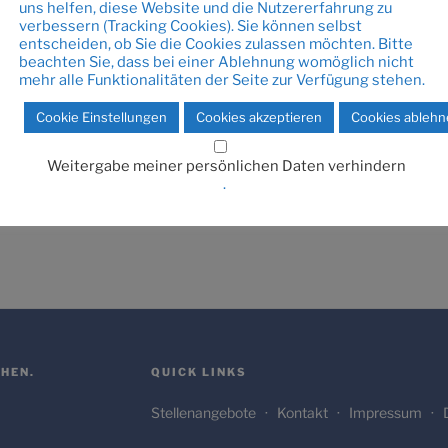
uns helfen, diese Website und die Nutzererfahrung zu
de/wp-
verbessern (Tracking Cookies). Sie können selbst
entscheiden, ob Sie die Cookies zulassen möchten. Bitte
pped-logo.png
beachten Sie, dass bei einer Ablehnung womöglich nicht
mehr alle Funktionalitäten der Seite zur Verfügung stehen.
Cookie Einstellungen
Cookies akzeptieren
Cookies ableh
Weitergabe meiner persönlichen Daten verhindern
.
HEN.
QUICK LINKS
Stellenangebote
·
Kontakt
·
Impressum
·