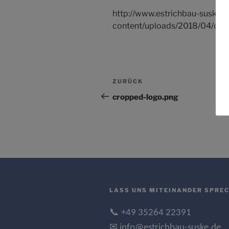
http://www.estrichbau-suske.
content/uploads/2018/04/cro
Beitragsnavigation
Vorheriger
ZURÜCK
Beitrag
cropped-logo.png
LASS UNS MITEINANDER SPREC
📞 +49 35264 22391
✉ info@estrichbau-suske.de