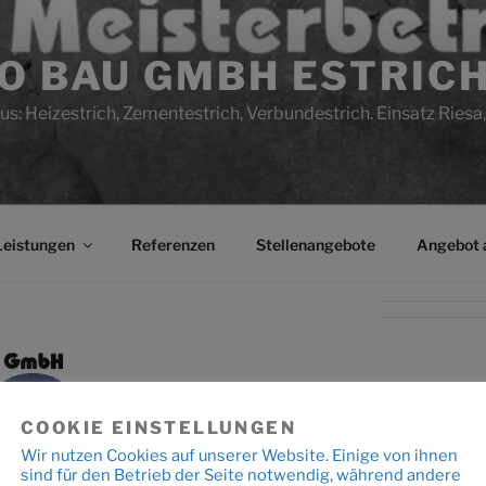
CO BAU GMBH ESTRIC
us: Heizestrich, Zementestrich, Verbundestrich. Einsatz Riesa,
Leistungen
Referenzen
Stellenangebote
Angebot 
COOKIE EINSTELLUNGEN
Wir nutzen Cookies auf unserer Website. Einige von ihnen
sind für den Betrieb der Seite notwendig, während andere