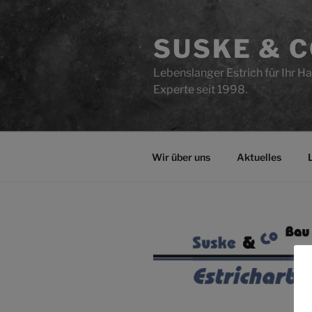
Zum
Inhalt
SUSKE & 
springen
Lebenslanger Estrich für Ihr Ha
Experte seit 1998.
Wir über uns
Aktuelles