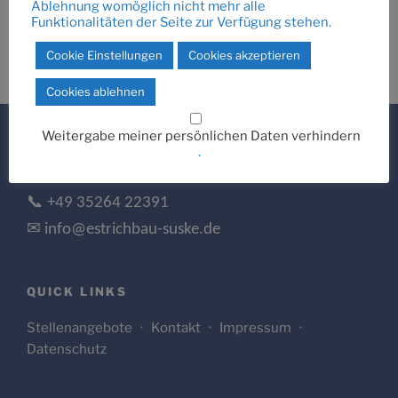
Ablehnung womöglich nicht mehr alle
Funktionalitäten der Seite zur Verfügung stehen.
Cookie Einstellungen
Cookies akzeptieren
Cookies ablehnen
Weitergabe meiner persönlichen Daten verhindern
.
LASS UNS MITEINANDER SPRECHEN.
📞 +49 35264 22391
✉ info@estrichbau-suske.de
QUICK LINKS
Stellenangebote
·
Kontakt
·
Impressum
·
Datenschutz