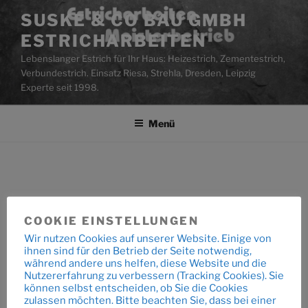
Zum
SUSKE & CO BAU GMBH
Inhalt
ESTRICHARBEITEN
springen
Lebenslanger Estrich für Ihr Haus: Heizestrich, Zementestrich,
Verbundestrich. Einsatz Riesa, Strehla, Dresden, Leipzig
Experte seit 1998.
Menü
COOKIE EINSTELLUNGEN
Beitragsnavigation
Wir nutzen Cookies auf unserer Website. Einige von
Vorheriger
ZURÜCK
ihnen sind für den Betrieb der Seite notwendig,
Beitrag
während andere uns helfen, diese Website und die
Vorheriger Beitrag
Nutzererfahrung zu verbessern (Tracking Cookies). Sie
können selbst entscheiden, ob Sie die Cookies
zulassen möchten. Bitte beachten Sie, dass bei einer